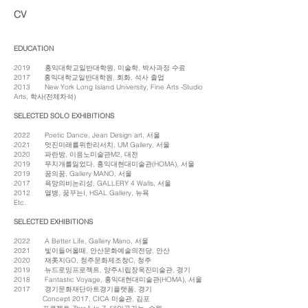
CV
EDUCATION
2019⠀⠀⠀홍익대학교일반대학원, 미술학, 박사과정 수료
2017⠀⠀ 홍익대학교일반대학원, 회화, 석사 졸업
2013⠀⠀⠀New York Long Island University, Fine Arts -Studio
Arts, 학사(전체차석)
SELECTED SOLO EXHIBITIONS
2022⠀⠀⠀Poetic Dance, Jean Design art, 서울
2021⠀⠀⠀멋진미래를위한리서치, UM Gallery, 서울
2020⠀⠀⠀파란방, 이응노미술관M2, 대전
2019⠀⠀⠀무지개를잃었다, 홍익대현대미술관(HOMA), 서울
2019⠀⠀⠀꿈의꿈, Gallery MANO, 서울
2017⠀⠀⠀욕망의비논리성, GALLERY 4 Walls, 서울
2012⠀⠀⠀열병, 꿈꾸는I, HSAL Gallery, 뉴욕
Etc.
SELECTED EXHIBITIONS
2022⠀⠀⠀A Better Life, Gallery Mano, 서울
2021⠀⠀⠀빛이들어올때, 안산문화예술의전당, 안산
2020⠀⠀⠀재美지GO, 청주문화제조창C, 청주
2019⠀⠀⠀뉴드로잉프로젝트, 양주시립장욱진미술관, 경기
2018⠀⠀⠀Fantastic Voyage, 홍익대현대미술관(HOMA), 서울
2017⠀⠀⠀경기문화재단아트경기플랫폼, 경기
⠀⠀⠀⠀⠀⠀Concept 2017, CICA 미술관, 김포