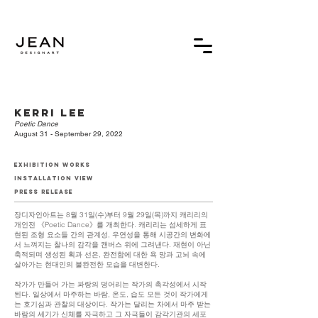
kerri lee
Poetic Dance
August 31 - September 29, 2022
exhibition works
installation view
press release
장디자인아트는 8월 31일(수)부터 9월 29일(목)까지 캐리리의
개인전 《Poetic Dance》를 개최한다. 캐리리는 섬세하게 표
현된 조형 요소들 간의 관계성, 우연성을 통해 시공간의 변화에
서 느껴지는 찰나의 감각을 캔버스 위에 그려낸다. 재현이 아닌
축적되며 생성된 획과 선은, 완전함에 대한 욕 망과 고뇌 속에
살아가는 현대인의 불완전한 모습을 대변한다.
작가가 만들어 가는 파랑의 덩어리는 작가의 촉각성에서 시작
된다. 일상에서 마주하는 바람, 온도, 습도 모든 것이 작가에게
는 호기심과 관찰의 대상이다. 작가는 달리는 차에서 마주 받는
바람의 세기가 신체를 자극하고 그 자극들이 감각기관의 세포