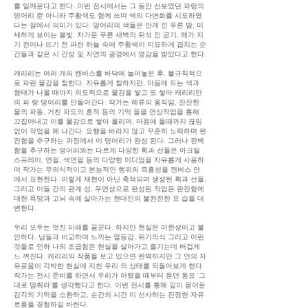
를 일깨운다고 한다. 이번 전시에서는 그 동안 선보였던 파랑의
덩어리 뿐 아니라 주황색도 함께 쓰며 색의 다변화를 시도하였
다는 점에서 의미가 있다. 덩어리의 색들은 안개 낀 푸른 밤, 미
세하게 보이는 불빛, 차가운 푸른 새벽의 뒤섞 인 공기, 해가 지
기 전이나 뜨기 전 파란 하늘 속에 주황색이 미묘하게 겹치는 순
간들과 같은 시 간성 및 자연의 광경에서 영감을 받았다고 한다.
캐리리는 여러 개의 캔버스를 바닥에 늘어놓은 후, 불규칙적으
로 파란 물감을 칠한다. 자유롭게 칠하지만, 마음에 드는 색과
형태가 나올 때까지 의도적으로 물감을 쌓고 또 쌓아 캐리리만
의 파 랑 덩어리를 만들어간다. 작가는 해류의 움직임, 잔잔한
물의 파동, 거친 파도의 흔적 등의 기억 들을 연상작업을 통해
끄집어내고 이를 물감으로 쌓아 올리며, 마음에 들때까지 끊임
없이 작업을 해 나간다. 요행을 바라지 않고 꾸준히 노력하며 완
전함을 추구하는 과정에서 이 덩어리가 완성 된다. 그러나 완벽
함을 추구하는 덩어리와는 다르게 다양한 획과 선들은 아크릴
스프레이, 연필, 색연필 등의 다양한 미디엄을 자유롭게 사용하
며 작가는 무의식적이고 본능적인 행위의 즉흥성을 캔버스 안
에서 표현한다. 이렇게 재현이 아닌 축적되며 생성된 획과 선들,
그리고 이들 간의 관계 성, 우연성으로 완성된 작업은 완전함에
대한 욕망과 고뇌 속에 살아가는 현대인의 불완전한 모 습을 대
변한다.
우리 모두는 멋진 미래를 꿈꾼다. 하지만 현실은 미완성이고 불
안하다. 남들과 비교하며 느끼는 열등감, 위기의식 그리고 이런
것들로 인하 나의 조급함은 현실을 살아가고 즐기는데 버겁게
느 껴진다. 캐리리의 작품을 보고 있으면 완벽하지만 그 안의 자
유로움이 각박한 현실에 지친 우리 의 상태를 되돌아보게 한다.
작가는 전시 준비를 하면서 우리가 어렸을 때부터 듣던 동요 ‘그
대로 멈춰라’를 생각했다고 한다. 이번 전시를 통해 깊이 묻어둔
감각의 기억을 소환하고, 순간의 시간 이 선사하는 진정한 자유
로움을 경험하길 바란다.⁠