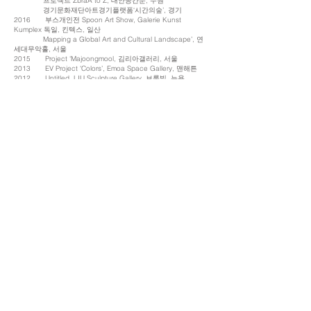
⠀⠀⠀⠀⠀⠀프로젝트 ZbraA to Z, 대안공간눈, 수원
⠀⠀⠀⠀⠀⠀경기문화재단아트경기플랫폼‘시간의숲’, 경기
2016⠀⠀⠀부스개인전 Spoon Art Show, Galerie Kunst
Kumplex 독일, 킨텍스, 일산
⠀⠀⠀⠀⠀⠀Mapping a Global Art and Cultural Landscape’, 연
세대무악홀, 서울
2015⠀⠀⠀Project 'Majoongmool, 김리아갤러리, 서울
2013⠀⠀⠀EV Project 'Colors’, Emoa Space Gallery, 맨해튼
2012⠀⠀⠀Untitled, LIU Sculpture Gallery, 브룩빌, 뉴욕
⠀⠀⠀⠀⠀⠀Bank Asiana Special Exhibition, Gallery OMS, 뉴저
지, 뉴욕
Etc.
ART FAIRS
2022⠀⠀⠀아트부산, 벡스코, 부산
2020⠀⠀⠀화랑미술제, COEX, 서울
2019⠀⠀⠀화랑미술제, COEX, 서울
2017⠀⠀⠀Affordable Art Fair, Tour & Taxis, 부뤼셀, 벨기에
2016⠀⠀⠀조형아트서울, COEX, 서울
2015⠀⠀⠀서울아트쇼2015, COEX, 서울
Etc.
AWARDS
2021⠀⠀⠀안산문화재단, 동고동락프로젝트선정작가, 안산
2020⠀⠀⠀대전고암미술문화재단, 이응노미술관아트랩프로젝
트최종6인선정작가, 대전
2019⠀⠀⠀양주시립장욱진미술관, The 4th New Drawing
Project선정작가, 경기
2017⠀⠀⠀경기문화재단, 아트경기플랫폼선정작가, 경기
2016⠀⠀⠀국제 Gamma Young Artist Competition 'Winner' 수